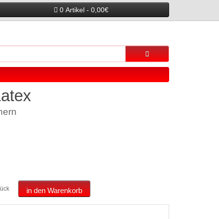
0 Artikel - 0,00€
atex
hern
tück
in den Warenkorb