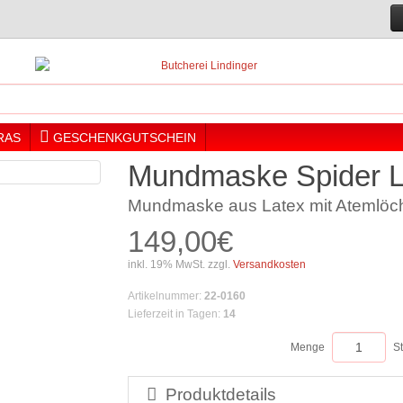
RAS
GESCHENKGUTSCHEIN
Mundmaske Spider L
Mundmaske aus Latex mit Atemlöc
149,00€
inkl. 19% MwSt. zzgl.
Versandkosten
Artikelnummer
:
22-0160
Lieferzeit in Tagen
:
14
Menge
S
Produktdetails