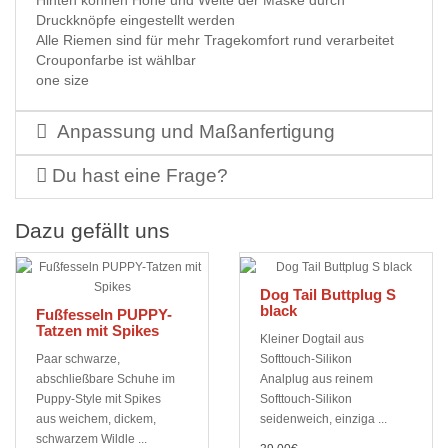
Hinten können Höhe und Weite der Maske durch
Druckknöpfe eingestellt werden
Alle Riemen sind für mehr Tragekomfort rund verarbeitet
Crouponfarbe ist wählbar
one size
Anpassung und Maßanfertigung
Du hast eine Frage?
Dazu gefällt uns
Dog Tail Buttplug S
black
Fußfesseln PUPPY-
Tatzen mit Spikes
Kleiner Dogtail aus
Paar schwarze,
Softtouch-Silikon
abschließbare Schuhe im
Analplug aus reinem
Puppy-Style mit Spikes
Softtouch-Silikon
aus weichem, dickem,
seidenweich, einziga ...
schwarzem Wildle ...