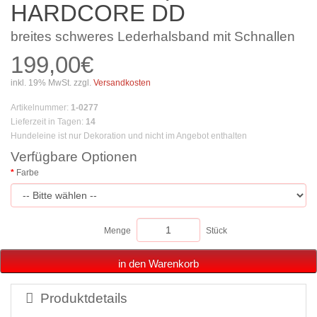
HARDCORE DD
breites schweres Lederhalsband mit Schnallen
199,00€
inkl. 19% MwSt. zzgl.
Versandkosten
Artikelnummer
:
1-0277
Lieferzeit in Tagen
:
14
Hundeleine ist nur Dekoration und nicht im Angebot enthalten
Verfügbare Optionen
Farbe
Menge
Stück
in den Warenkorb
Produktdetails