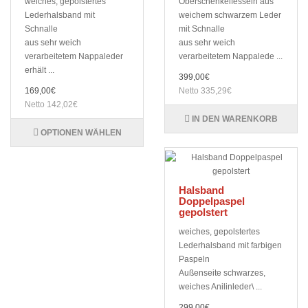
weiches, gepolstertes
Oberschenkelfesseln aus
Lederhalsband mit
weichem schwarzem Leder
Schnalle
mit Schnalle
aus sehr weich
aus sehr weich
verarbeitetem Nappaleder
verarbeitetem Nappalede ...
erhält ...
399,00€
169,00€
Netto 335,29€
Netto 142,02€
IN DEN WARENKORB
OPTIONEN WÄHLEN
Halsband
Doppelpaspel
gepolstert
weiches, gepolstertes
Lederhalsband mit farbigen
Paspeln
Außenseite schwarzes,
weiches Anilinleder\ ...
299,00€