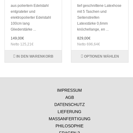
aus poliertem Edelstahl
tief geschnittene Latexhose
entgrateter und
mit 5 Taschen und
elektropolierter Edelstahl
Seitenstreifen
100cm lang
Latexstärke 0,6mm
Gliederstärke ...
knöchellange, en ...
149,00€
829,00€
Netto 125,21€
Netto 696,64€
IN DEN WARENKORB
OPTIONEN WÄHLEN
IMPRESSUM
AGB
DATENSCHUTZ
LIEFERUNG
MASSANFERTIGUNG
PHILOSOPHIE