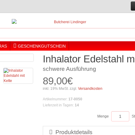
RAS
GESCHENKGUTSCHEIN
Inhalator Edelstahl m
schwere Ausführung
89,00€
inkl. 19% MwSt. zzgl.
Versandkosten
Artikelnummer
:
17-0050
Lieferzeit in Tagen
:
14
Menge
S
Produktdetails