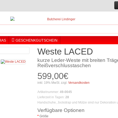
RAS
GESCHENKGUTSCHEIN
Weste LACED
kurze Leder-Weste mit breiten Trä
Reißverschlusstaschen
599,00€
inkl. 19% MwSt. zzgl.
Versandkosten
Artikelnummer
:
49-0045
Lieferzeit in Tagen
:
28
Handschuhe, Jockstrap und Mütze sind nur Dekoration u
Verfügbare Optionen
Größe