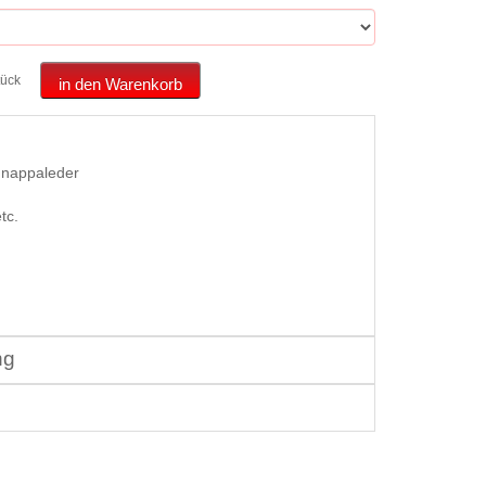
tück
in den Warenkorb
dnappaleder
tc.
ng