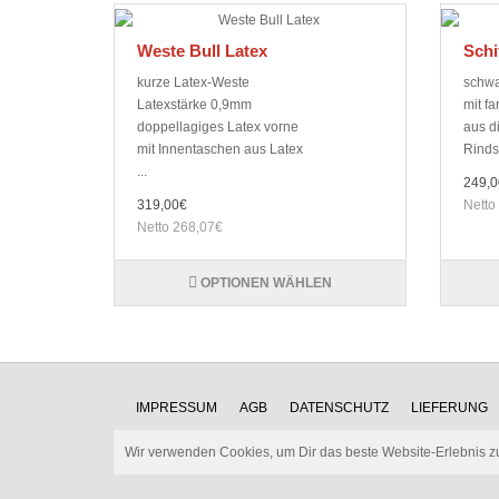
Weste Bull Latex
Schi
kurze Latex-Weste
schwa
Latexstärke 0,9mm
mit f
doppellagiges Latex vorne
aus d
mit Innentaschen aus Latex
Rindsl
...
249,0
319,00€
Netto
Netto 268,07€
OPTIONEN WÄHLEN
IMPRESSUM
AGB
DATENSCHUTZ
LIEFERUNG
Wir verwenden Cookies, um Dir das beste Website-Erlebnis z