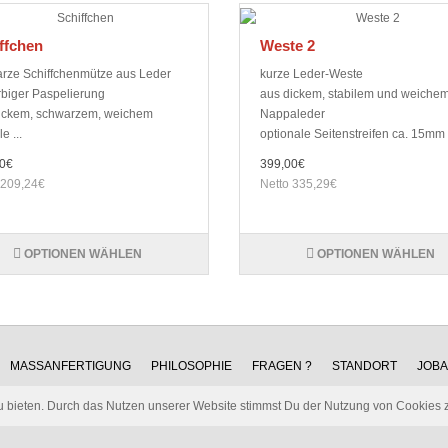
ffchen
Weste 2
rze Schiffchenmütze aus Leder
kurze Leder-Weste
arbiger Paspelierung
aus dickem, stabilem und weiche
ickem, schwarzem, weichem
Nappaleder
e ...
optionale Seitenstreifen ca. 15mm .
0€
399,00€
 209,24€
Netto 335,29€
OPTIONEN WÄHLEN
OPTIONEN WÄHLEN
MASSANFERTIGUNG
PHILOSOPHIE
FRAGEN ?
STANDORT
JOB
u bieten. Durch das Nutzen unserer Website stimmst Du der Nutzung von Cookies 