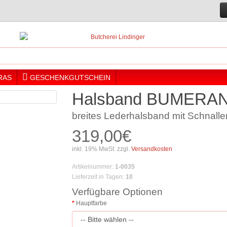
RAS
GESCHENKGUTSCHEIN
Halsband BUMERANG
breites Lederhalsband mit Schnalle
319,00€
inkl. 19% MwSt. zzgl.
Versandkosten
Artikelnummer
:
1-0035
Lieferzeit in Tagen
:
10
Verfügbare Optionen
Hauptfarbe