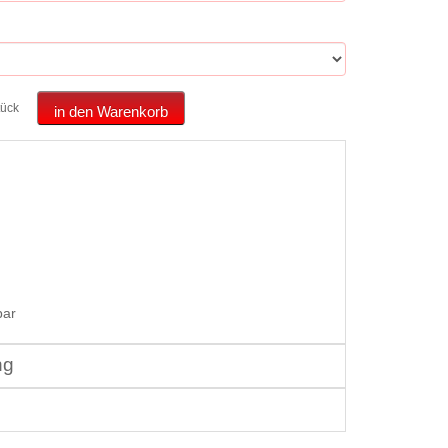
tück
in den Warenkorb
bar
ng