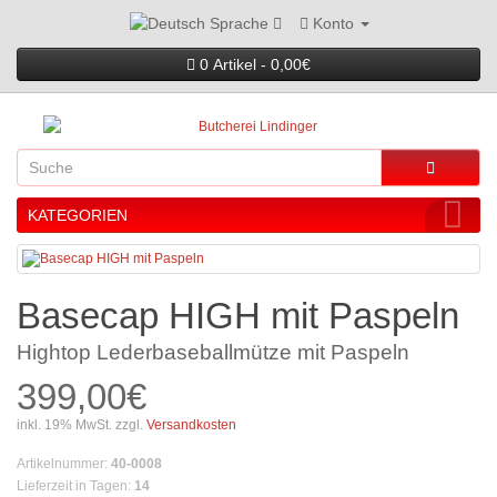
Konto
Sprache
0 Artikel - 0,00€
KATEGORIEN
Basecap HIGH mit Paspeln
Hightop Lederbaseballmütze mit Paspeln
399,00€
inkl. 19% MwSt. zzgl.
Versandkosten
Artikelnummer
:
40-0008
Lieferzeit in Tagen
:
14