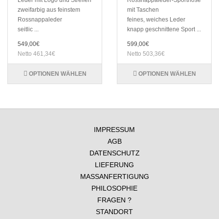
Leder mit Logo und Streifen
Rossnappaleder-Sporthose
zweifarbig aus feinstem
mit Taschen
Rossnappaleder
feines, weiches Leder
seitlic ...
knapp geschnittene Sport ...
549,00€
599,00€
Netto 461,34€
Netto 503,36€
OPTIONEN WÄHLEN
OPTIONEN WÄHLEN
IMPRESSUM
AGB
DATENSCHUTZ
LIEFERUNG
MASSANFERTIGUNG
PHILOSOPHIE
FRAGEN ?
STANDORT