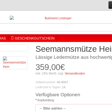
RAS
GESCHENKGUTSCHEIN
Seemannsmütze Hei
Lässige Ledermütze aus hochwert
359,00€
inkl. 19% MwSt. zzgl.
Versandkosten
Artikelnummer
:
40-0007
Lieferzeit in Tagen
:
14
Verfügbare Optionen
Kopfumfang