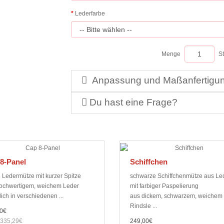
Lederfarbe
Menge
S
Anpassung und Maßanfertigu
Du hast eine Frage?
8-Panel
Schiffchen
e Ledermütze mit kurzer Spitze
schwarze Schiffchenmütze aus Le
ochwertigem, weichem Leder
mit farbiger Paspelierung
lich in verschiedenen ...
aus dickem, schwarzem, weichem
Rindsle ...
0€
 335,29€
249,00€