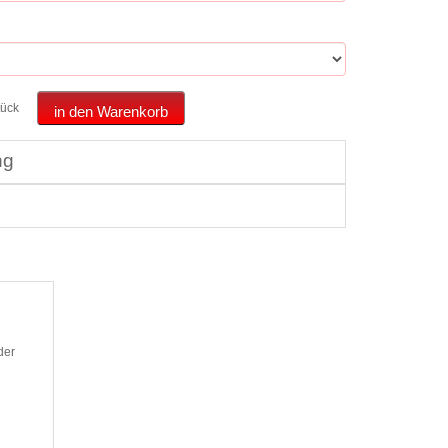
tück
in den Warenkorb
ng
der