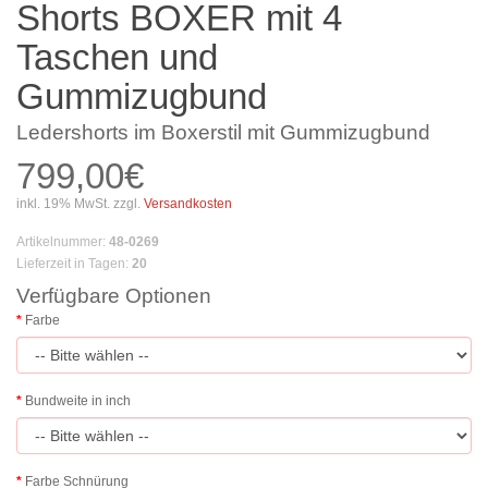
Shorts BOXER mit 4
Taschen und
Gummizugbund
Ledershorts im Boxerstil mit Gummizugbund
799,00€
inkl. 19% MwSt. zzgl.
Versandkosten
Artikelnummer
:
48-0269
Lieferzeit in Tagen
:
20
Verfügbare Optionen
Farbe
Bundweite in inch
Farbe Schnürung