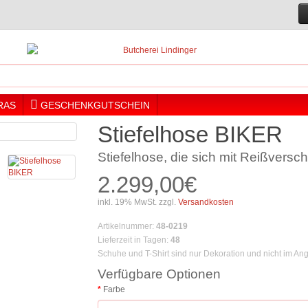
RAS
GESCHENKGUTSCHEIN
Stiefelhose BIKER
Stiefelhose, die sich mit Reißversc
2.299,00€
inkl. 19% MwSt. zzgl.
Versandkosten
Artikelnummer
:
48-0219
Lieferzeit in Tagen
:
48
Schuhe und T-Shirt sind nur Dekoration und nicht im An
Verfügbare Optionen
Farbe