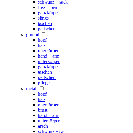
schwanz + sack
fuss + bein
ganzkörper
slings
taschen
peitschen
gummi
kopf
hals
oberkörper
hand + arm
unterkörper
ganzkörper
taschen
peitschen
pflege
metall
kopf
hals
oberkörper
brust
hand + arm
unterkörper
arsch
schwanz + sack