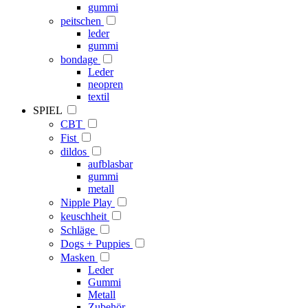
gummi
peitschen
leder
gummi
bondage
Leder
neopren
textil
SPIEL
CBT
Fist
dildos
aufblasbar
gummi
metall
Nipple Play
keuschheit
Schläge
Dogs + Puppies
Masken
Leder
Gummi
Metall
Zubehör