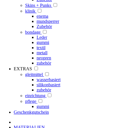
Skins + Punks
klinik
enema
mundsperrer
Zubehör
bondage
Leder
gummi
textil
metall
neopren
zubehör
EXTRAS
gleitmittel
wasserbasiert
silikonbasiert
zubehör
einrichtung
pflege
gummi
Geschenkgutschein
MATERIALIEN