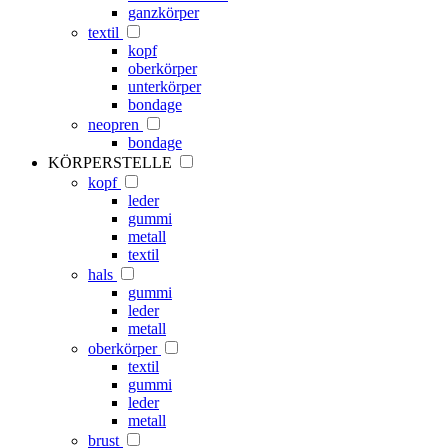
ganzkörper
textil
kopf
oberkörper
unterkörper
bondage
neopren
bondage
KÖRPERSTELLE
kopf
leder
gummi
metall
textil
hals
gummi
leder
metall
oberkörper
textil
gummi
leder
metall
brust