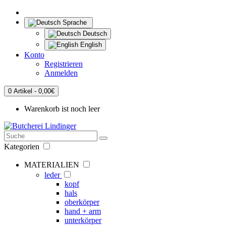
Sprache
Deutsch
English
Konto
Registrieren
Anmelden
0 Artikel - 0,00€
Warenkorb ist noch leer
Kategorien
MATERIALIEN
leder
kopf
hals
oberkörper
hand + arm
unterkörper