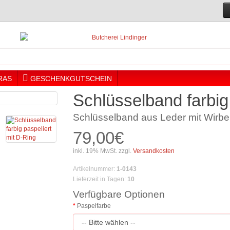
RAS
GESCHENKGUTSCHEIN
Schlüsselband farbig
Schlüsselband aus Leder mit Wirbe
79,00€
inkl. 19% MwSt. zzgl.
Versandkosten
Artikelnummer
:
1-0143
Lieferzeit in Tagen
:
10
Verfügbare Optionen
Paspelfarbe