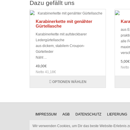
Dazu gefällt uns
Karabinerkette mit genähter
Kara
Gürtellasche
aus E
Karabinerkette mit aufsteckbarer
prakt
Ledergürtellasche
alle 
aus dickem, stabilem Croupon-
maxim
Gürtelleder
versch
Näht ...
5,00€
49,00€
Netto
Netto 41,18€
OPTIONEN WÄHLEN
IMPRESSUM
AGB
DATENSCHUTZ
LIEFERUNG
Wir verwenden Cookies, um Dir das beste Website-Erlebnis z