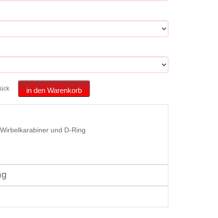
tück
in den Warenkorb
Wirbelkarabiner und D-Ring
ng