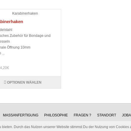
binerhaken
delstahl
isches Zubehör für Bondage und
Fesseln
ale Öffnung 10mm
 ...
 4,20€
OPTIONEN WÄHLEN
MASSANFERTIGUNG
PHILOSOPHIE
FRAGEN ?
STANDORT
JOB
u bieten. Durch das Nutzen unserer Website stimmst Du der Nutzung von Cookies 