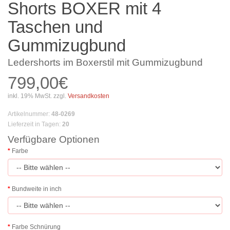
Shorts BOXER mit 4
Taschen und
Gummizugbund
Ledershorts im Boxerstil mit Gummizugbund
799,00€
inkl. 19% MwSt. zzgl.
Versandkosten
Artikelnummer
:
48-0269
Lieferzeit in Tagen
:
20
Verfügbare Optionen
Farbe
Bundweite in inch
Farbe Schnürung