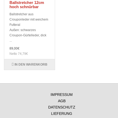
Ballstretcher 12cm
hoch schnürbar
Ballstretcher aus
Crouponleder mit weichem
Futteral
Außen: schwarzes
Croupon-Gürtelleder, dick
...
89,00€
Netto 74,79€
IN DEN WARENKORB
IMPRESSUM
AGB
DATENSCHUTZ
LIEFERUNG