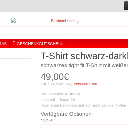
RAS
GESCHENKGUTSCHEIN
T-Shirt schwarz-darkl
schwarzes tight fit T-Shirt mit wei
49,00€
inkl. 19% MwSt. zzgl.
Versandkosten
Artikelnummer
:
41-0211X
Lieferzeit in Tagen
:
10
Hose ist nur Dekoration und nicht im Angebot enthalten
Verfügbare Optionen
Größe