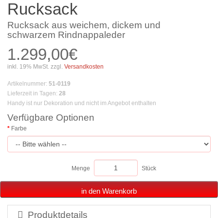
Rucksack
Rucksack aus weichem, dickem und
schwarzem Rindnappaleder
1.299,00€
inkl. 19% MwSt. zzgl.
Versandkosten
Artikelnummer
:
51-0119
Lieferzeit in Tagen
:
28
Handy ist nur Dekoration und nicht im Angebot enthalten
Verfügbare Optionen
Farbe
Menge
Stück
in den Warenkorb
Produktdetails