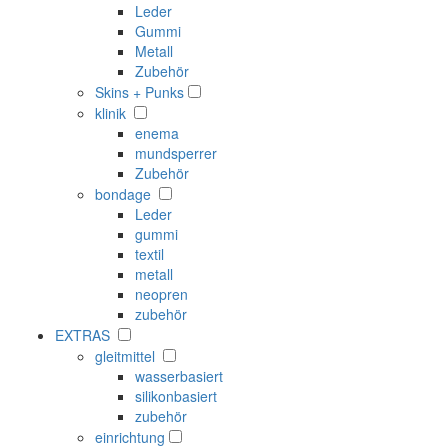
Leder
Gummi
Metall
Zubehör
Skins + Punks
klinik
enema
mundsperrer
Zubehör
bondage
Leder
gummi
textil
metall
neopren
zubehör
EXTRAS
gleitmittel
wasserbasiert
silikonbasiert
zubehör
einrichtung