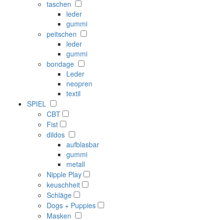
taschen
leder
gummi
peitschen
leder
gummi
bondage
Leder
neopren
textil
SPIEL
CBT
Fist
dildos
aufblasbar
gummi
metall
Nipple Play
keuschheit
Schläge
Dogs + Puppies
Masken