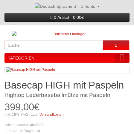
Konto
Sprache
0 Artikel - 0,00€
KATEGORIEN
Basecap HIGH mit Paspeln
Hightop Lederbaseballmütze mit Paspeln
399,00€
inkl. 19% MwSt. zzgl.
Versandkosten
Artikelnummer
:
40-0008
Lieferzeit in Tagen
:
14