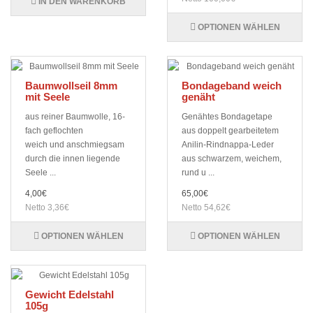
IN DEN WARENKORB
OPTIONEN WÄHLEN
Baumwollseil 8mm
Bondageband weich
mit Seele
genäht
aus reiner Baumwolle, 16-
Genähtes Bondagetape
fach geflochten
aus doppelt gearbeitetem
weich und anschmiegsam
Anilin-Rindnappa-Leder
durch die innen liegende
aus schwarzem, weichem,
Seele ...
rund u ...
4,00€
65,00€
Netto 3,36€
Netto 54,62€
OPTIONEN WÄHLEN
OPTIONEN WÄHLEN
Gewicht Edelstahl
105g