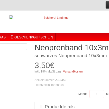
RAS
GESCHENKGUTSCHEIN
Neoprenband 10x3m
schwarzes Neoprenband 10x3mm
3,50€
inkl. 19% MwSt. zzgl.
Versandkosten
Artikelnummer
:
23-0450
Lieferzeit in Tagen
:
14
Menge
M
Produktdetails