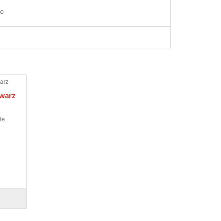
ge
warz
te