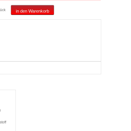
tück
in den Warenkorb
r
toff