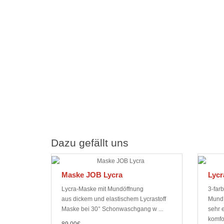
Dazu gefällt uns
Maske JOB Lycra
Lycr
Lycra-Maske mit Mundöffnung
3-far
aus dickem und elastischem Lycrastoff
Mund 
Maske bei 30° Schonwaschgang w ...
sehr e
komfo