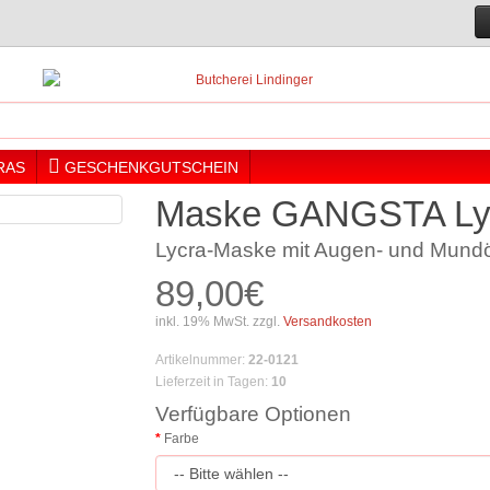
RAS
GESCHENKGUTSCHEIN
Maske GANGSTA Ly
Lycra-Maske mit Augen- und Mund
89,00€
inkl. 19% MwSt. zzgl.
Versandkosten
Artikelnummer
:
22-0121
Lieferzeit in Tagen
:
10
Verfügbare Optionen
Farbe