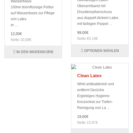
zweifarbiges Latex-
Wasserbasis
Oberarmband mit
100ml dünnflüssige Politur
Druckknopfverschuss
auf Wasserbasis zur Pflege
aus doppelt dickem Latex
von Latex
mit farbigen Paspel ...
er ...
99,00€
12,00€
Netto 83,19€
Netto 10,08€
OPTIONEN WÄHLEN
IN DEN WARENKORB
Clean Latex
Wirkt antibakteriell und
entfernt Gerüche
Ergiebiges Hygiene-
Konzentrat zur Tiefen-
Reinigung von La ...
19,00€
Netto 15,97€