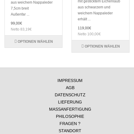
mit gesticktem Eichenlaub
aus weichem Nappaleder
aus schwarzem und
7,5cm breit
weichem Nappaleder
Außenfar ...
erhält ...
99,00€
119,00€
Netto 83,19€
Netto 100,00€
OPTIONEN WÄHLEN
OPTIONEN WÄHLEN
IMPRESSUM
AGB
DATENSCHUTZ
LIEFERUNG
MASSANFERTIGUNG
PHILOSOPHIE
FRAGEN ?
STANDORT