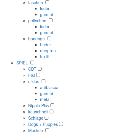
taschen
leder
gummi
peitschen
leder
gummi
bondage
Leder
neopren
textil
SPIEL
CBT
Fist
dildos
aufblasbar
gummi
metall
Nipple Play
keuschheit
Schläge
Dogs + Puppies
Masken