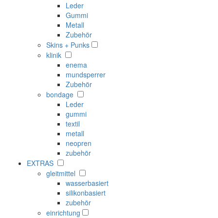
Leder
Gummi
Metall
Zubehör
Skins + Punks
klinik
enema
mundsperrer
Zubehör
bondage
Leder
gummi
textil
metall
neopren
zubehör
EXTRAS
gleitmittel
wasserbasiert
silikonbasiert
zubehör
einrichtung