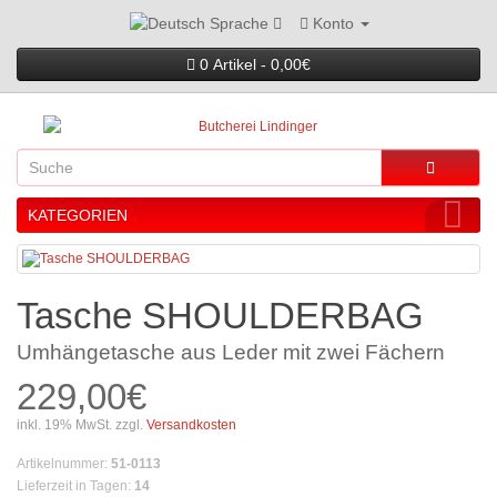
Konto
Sprache
0 Artikel - 0,00€
KATEGORIEN
Tasche SHOULDERBAG
Umhängetasche aus Leder mit zwei Fächern
229,00€
inkl. 19% MwSt. zzgl.
Versandkosten
Artikelnummer
:
51-0113
Lieferzeit in Tagen
:
14