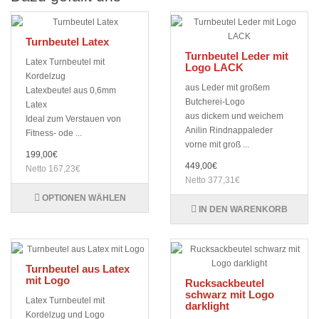
Turnbeutel Latex
Turnbeutel Leder mit
Latex Turnbeutel mit
Logo LACK
Kordelzug
aus Leder mit großem
Latexbeutel aus 0,6mm
Butcherei-Logo
Latex
aus dickem und weichem
Ideal zum Verstauen von
Anilin Rindnappaleder
Fitness- ode ...
vorne mit groß ...
199,00€
449,00€
Netto 167,23€
Netto 377,31€
OPTIONEN WÄHLEN
IN DEN WARENKORB
Turnbeutel aus Latex
mit Logo
Rucksackbeutel
schwarz mit Logo
Latex Turnbeutel mit
darklight
Kordelzug und Logo